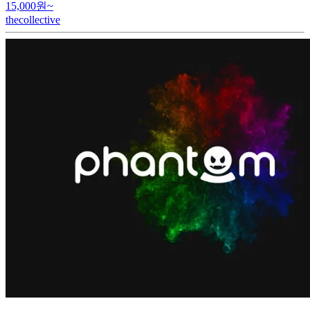
15,000원~
thecollective