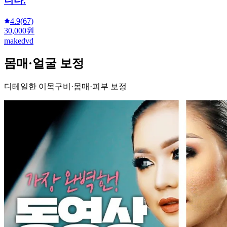
니다.
4.9
(67)
30,000원
makedvd
몸매·얼굴 보정
디테일한 이목구비·몸매·피부 보정