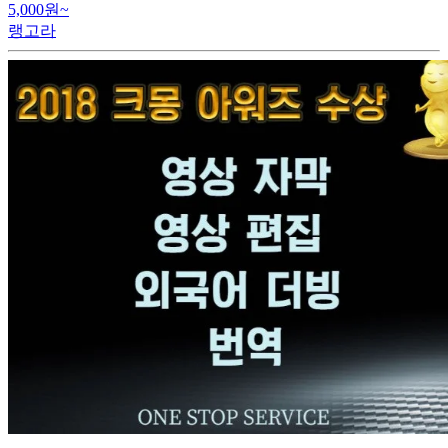
5,000원~
랭고라