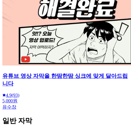
유튜브 영상 자막을 한땀한땀 싱크에 맞게 달아드립
니다
4.9
(93)
5,000원
유수장
일반 자막