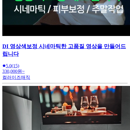
DI 영상색보정 시네마틱한 고품질 영상을 만들어드
립니다
5.0
(15)
330,000원~
컬러이즈매직