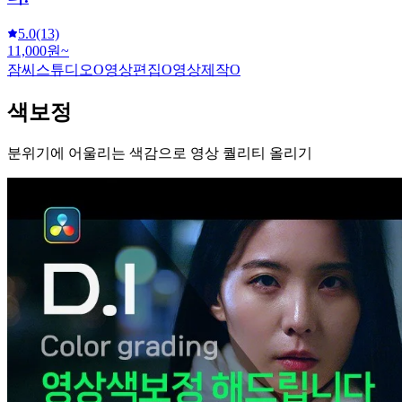
5.0
(13)
11,000원~
잠씨스튜디오O영상편집O영상제작O
색보정
분위기에 어울리는 색감으로 영상 퀄리티 올리기