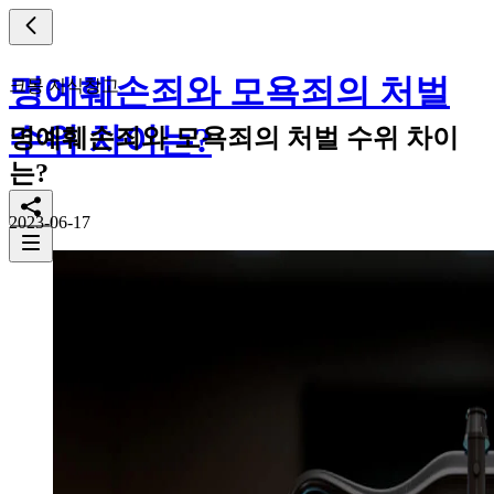
명예훼손죄와 모욕죄의 처벌
크몽 지식창고
수위 차이는?
명예훼손죄와 모욕죄의 처벌 수위 차이
는?
2023-06-17