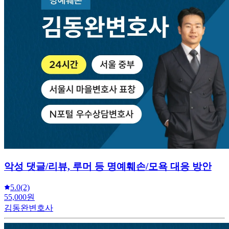
악성 댓글/리뷰, 루머 등 명예훼손/모욕 대응 방안
5.0
(2)
55,000원
김동완변호사