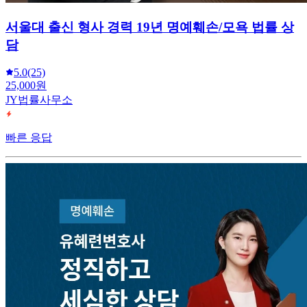
서울대 출신 형사 경력 19년 명예훼손/모욕 법률 상
담
5.0
(25)
25,000원
JY법률사무소
빠른 응답