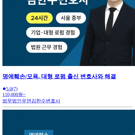
명예훼손/모욕, 대형 로펌 출신 변호사와 해결
5.0
(7)
110,000원~
법무법인우면김한수변호사