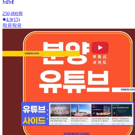
니다
250,000원
4.9
(15)
락유락유