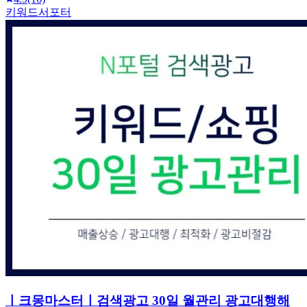
키워드서포터
ㅣ크몽마스터ㅣ검색광고 30일 월관리 광고대행해