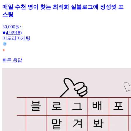
매일 수천 명이 찾는 최적화 실블로그에 정성껏 포
스팅
30,000원~
4.9
(918)
미도리마케팅
빠른 응답