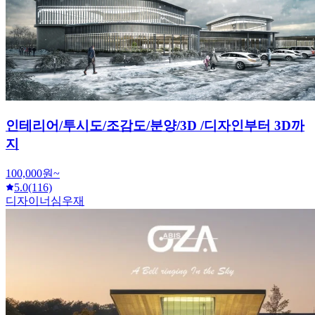
인테리어/투시도/조감도/분양/3D /디자인부터 3D까
지
100,000원~
5.0
(116)
디자이너심우재