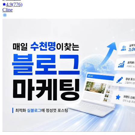
4.9
(776)
Cline