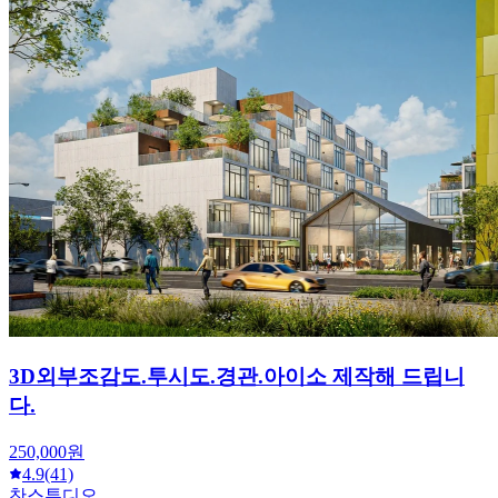
3D외부조감도.투시도.경관.아이소 제작해 드립니
다.
250,000원
4.9
(41)
찬스튜디오