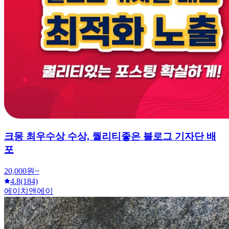
크몽 최우수상 수상, 퀄리티좋은 블로그 기자단 배
포
20,000원~
4.8
(184)
에이치앤에이