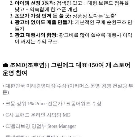
아이템 선정 3원칙:
검색량 있고 + 대형 브랜드 점유율
낮고 + 익숙함에 한 스푼 개선
초보가 가장 먼저 돈 쓸 곳:
상품성 보다는 '노출'
광고비 없이도 매출 만들기:
기본적인 구매 순환구조 만
들기
광고 대행사의 함정:
광고비를 많이 쓸수록 대행사 이익
이 커지는 수익 구조
💼
조MD(조호연) | 그린에그 대표·150여 개 스토어
운영 참여
• 대한민국 미래경영대상 수상 (이커머스 운영·경영 컨설팅 부
문)
• 크몽 상위 1% Prime 전문가 / 크몽어워즈 수상
• C사 브랜드 온라인 사업팀 MD
• CJ올리브영 영업부 Store Manager