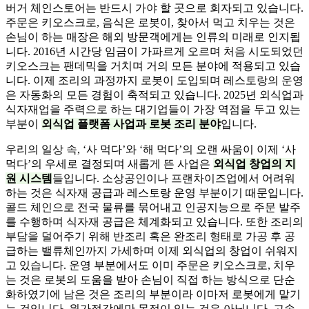
버거 체인스토어는 반드시 가야 할 곳으로 회자되고 있습니다.
주문은 키오스크로, 음식은 로봇이, 찾아서 먹고 치우는 것은
손님이 하는 매장은 해외 방문객에게는 인류의 미래로 인지됩
니다. 2016년 시간당 임금이 가파르게 오르며 처음 시도되었던
키오스크는 팬데믹을 거치며 거의 모든 분야에 적용되고 있습
니다. 이제 조리의 과정까지 로봇이 도입되며 레스토랑의 운영
은 자동화의 모든 경험이 축적되고 있습니다. 2025년 외식업과
식자재업을 주력으로 하는 대기업들이 가장 역점을 두고 있는
부분이
외식업 플랫폼 사업과 로봇 조리 분야
입니다.
우리의 일상 속, ‘사 먹다’와 ‘해 먹다’의 오랜 싸움이 이제 ‘사
먹다’의 우세로 결정되며 새롭게 뜬 사업은
외식업 창업의 지
원 시스템
들입니다. 소상공인이나 프랜차이즈업에서 어려워
하는 것은 식자재 공급과 레스토랑 운영 부분이기 때문입니다.
콜드 체인으로 전국 물류를 묶어내고 인공지능으로 주문 발주
를 수행하며 식자재 공급은 체계화되고 있습니다. 또한 조리의
부담을 덜어주기 위해 반조리 혹은 완조리 형태로 가공 후 공
급하는 밸류체인까지 가세하며 이제 외식업의 창업이 쉬워지
고 있습니다. 운영 부분에서도 이미 주문은 키오스크로, 치우
는 것은 로봇의 도움을 받아 손님이 직접 하는 방식으로 단순
화하였기에 남은 것은 조리의 부분이라 이마저 로봇에게 맡기
는 것입니다. 원가절감에만 목적이 있는 것은 아닙니다. 고속