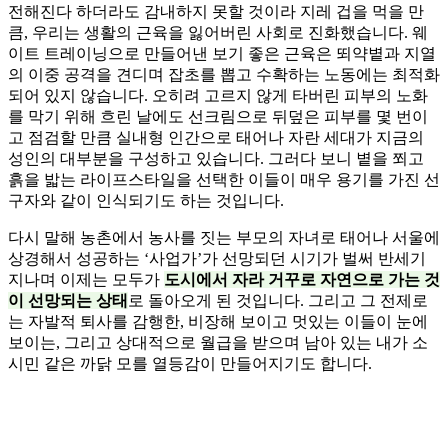
전해진다 하더라도 감내하지 못할 것이라 지레 겁을 먹을 만
큼, 우리는 생활의 근육을 잃어버린 사회로 진화했습니다. 웨
이트 트레이닝으로 만들어낸 보기 좋은 근육은 뙤약볕과 지열
의 이중 공격을 견디며 잡초를 뽑고 수확하는 노동에는 최적화
되어 있지 않습니다. 오히려 고르지 않게 타버린 피부의 노화
를 막기 위해 흐린 날에도 선크림으로 뒤덮은 피부를 몇 번이
고 점검할 만큼 실내형 인간으로 태어나 자란 세대가 지금의
성인의 대부분을 구성하고 있습니다. 그러다 보니 볕을 쬐고
흙을 밟는 라이프스타일을 선택한 이들이 매우 용기를 가진 선
구자와 같이 인식되기도 하는 것입니다.
다시 말해 농촌에서 농사를 짓는 부모의 자녀로 태어나 서울에
상경해서 성공하는 ‘사업가’가 선망되던 시기가 벌써 반세기
지나며 이제는 모두가
도시에서 자라 거꾸로 자연으로 가는 것
이 선망되는 상태
로 돌아오게 된 것입니다. 그리고 그 전제로
는 자발적 퇴사를 감행한, 비장해 보이고 멋있는 이들이 눈에
보이는, 그리고 상대적으로 월급을 받으며 남아 있는 내가 소
시민 같은 까닭 모를 열등감이 만들어지기도 합니다.