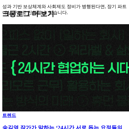
성과 기반 보상체계와 사회제도 정비가 병행된다면, 장기 파트
너십 구조로 진화할 수 있습니다.
크몽로그 더 보기
트렌드
송길영 작가가 말하는 ‘24시간 서로 돕는 요정들의