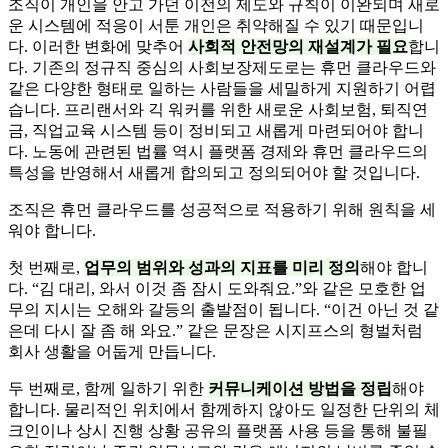
조직이 개인을 안고 가던 이전의 제도와 규칙이 이완되며 새로
운 시스템에 적응이 서툰 개인은 취약해질 수 있기 때문입니
다. 이러한 변화에 맞추어
사회적 안전망의 재설계가 필요
합니
다. 기존의 정규직 중심의 사회보장제도로는 휴먼 클라우드와
같은 다양한 형태로 일하는 사람들을 세밀하게 지원하기 어렵
습니다. 프리랜서와 긱 워커를 위한 새로운 사회보험, 퇴직연
금, 직업교육 시스템 등이 정비되고 새롭게 마련되어야 합니
다. 노동에 관련된 법률 역시 플랫폼 경제와 휴먼 클라우드의
특성을 반영해서 새롭게 합의되고 정의되어야 할 것입니다.
조직은 휴먼 클라우드를 성공적으로 적용하기 위해 원칙을 세
워야 합니다.
첫 번째로,
업무의 범위와 성과의 지표를 미리 정의
해야 합니
다. “김 대리, 와서 이것 좀 잠시 도와줘요.”와 같은 모호한 업
무의 지시는 오해와 갈등의 출발점이 됩니다. “이건 아닌 것 같
은데 다시 잘 좀 해 와요.” 같은 문장은 시지프스의 형벌처럼
회사 생활을 어둡게 만듭니다.
두 번째로, 함께 일하기 위한
커뮤니케이션 방법을 정립
해야
합니다. 물리적인 위치에서 함께하지 않아도 일정한 단위의 체
크인이나 상시 진행 상황 공유의 플랫폼 사용 등을 통해 불필