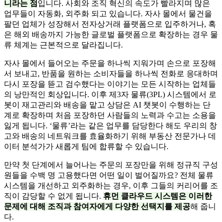
니라는 점
입니다. 사회와 조직 혁신의 속도가 빨라지며 많은
업무들이 자동화, 외주화 되고 있습니다. 자사 몰에서 물건을
팔던 업체가 성장해서 전자상거래 플랫폼으로 입주하거나, 혹
은 해외 배송까지 가능한 글로벌 플랫폼으로 확장하는 경우 물
류 체계는 근본적으로 달라집니다.
자사 몰에서 들어오는 주문을 하나씩 지워가며 손으로 포장해
서 보내고, 반품을 원하는 소비자들을 하나씩 전화로 응대하며
다시 포장을 뜯고 검수했다는 이야기는 모든 시작하는 업체들
의 낭만적인 회상입니다. 이후 제3자 물류(3PL) 시스템에서 로
봇이 재고관리와 배송을 맡고 상담은 AI 챗봇이 수행하는 단
계로 확장하며 처음 포장하던 사람들의 노력과 수고는 소용을
잃게 됩니다. ‘물류’라는 같은 업무를 담당한다 해도 우리의 창
고와 배송의 네트워크를 효율화하기 위해 부동산 전문가나 데
이터 분석가가 새롭게 팀에 합류할 수 있습니다.
만약 첫 단계에서 늘어나는 주문의 포장만을 위해 정규직 구성
원들을 수백 명 고용했다면 어떤 일이 벌어질까요? 전체 물류
시스템을 개선하고 외주화하는 경우, 이후 그들의 커리어를 조
직이 감당할 수 없게 됩니다.
휴먼 클라우드 시스템은 이러한
문제에 대해 조직과 참여자에게 다양한 선택지를 제공
해 줍니
다.