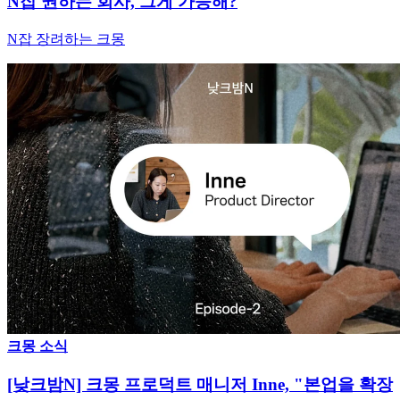
N잡 권하는 회사, 그게 가능해?
N잡 장려하는 크몽
크몽 소식
[낮크밤N] 크몽 프로덕트 매니저 Inne, "본업을 확장