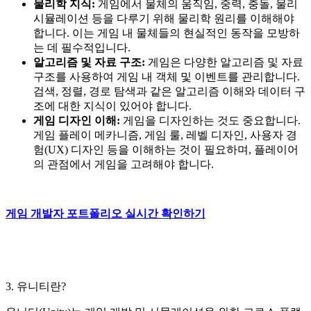
물리학 지식:
게임에서 물체의 움직임, 중력, 충돌, 물리
시뮬레이션 등을 다루기 위해 물리학 원리를 이해해야
합니다. 이는 게임 내 물체들의 현실적인 동작을 모방하
는 데 필수적입니다.
알고리즘 및 자료 구조:
게임은 다양한 알고리즘 및 자료
구조를 사용하여 게임 내 객체 및 이벤트를 관리합니다.
검색, 정렬, 경로 탐색과 같은 알고리즘 이해와 데이터 구
조에 대한 지식이 있어야 합니다.
게임 디자인 이해:
게임을 디자인하는 것도 중요합니다.
게임 플레이 메카니즘, 게임 룰, 레벨 디자인, 사용자 경
험(UX) 디자인 등을 이해하는 것이 필요하며, 플레이어
의 관점에서 게임을 고려해야 합니다.
게임 개발자 포트폴리오 실시간 확인하기
3. 유니티란?