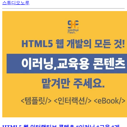
스튜디오노루