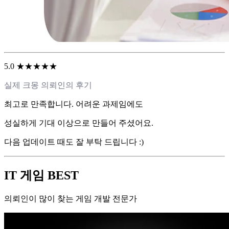
5.0 ★★★★★
실제 크몽 의뢰인의 후기
최고로 만족합니다. 어려운 과제임에도
성실하게 기대 이상으로 만들어 주셨어요.
다음 업데이트 때도 잘 부탁 드립니다 :)
IT 게임 BEST
의뢰인이 많이 찾는 게임 개발 전문가