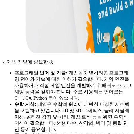
2. 게임 개발에 필요한 것
프로그래밍 언어 및 기술:
게임을 개발하려면 프로그래
밍 언어와 기술에 대한 이해가 필요합니다. 게임 엔진을
사용하거나 직접 게임 엔진을 개발하기 위해서도 프로그
래밍 능력을 갖춰야 합니다. 주로 사용되는 언어로는
C++, C#, Python 등이 있습니다.
수학 지식:
게임은 수학적 원리에 기반한 다양한 시스템
을 포함하고 있습니다. 2D 및 3D 그래픽스, 물리 시뮬레
이션, 콜리전 감지 및 처리, 게임 로직 등을 위한 수학적
지식이 필요합니다. 선형 대수, 삼각법, 벡터 및 행렬 연
산 등이 중요합니다.