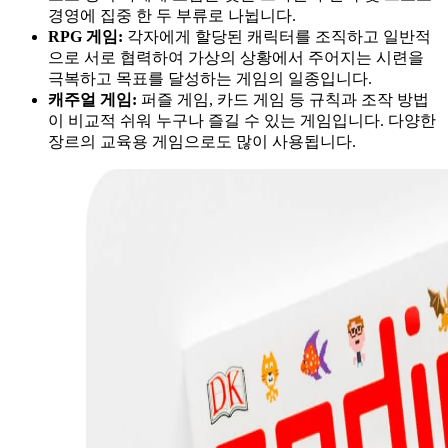
경영에 집중 한 두 부류로 나뉩니다.
RPG 게임:
각자에게 할당된 캐릭터를 조직하고 일반적
으로 서로 협력하여 가상의 상황에서 주어지는 시련을
극복하고 목표를 달성하는 게임의 일종입니다.
캐주얼 게임:
퍼즐 게임, 카드 게임 등 규칙과 조작 방법
이 비교적 쉬워 누구나 즐길 수 있는 게임입니다. 다양한
장르의 교육용 게임으로도 많이 사용됩니다.