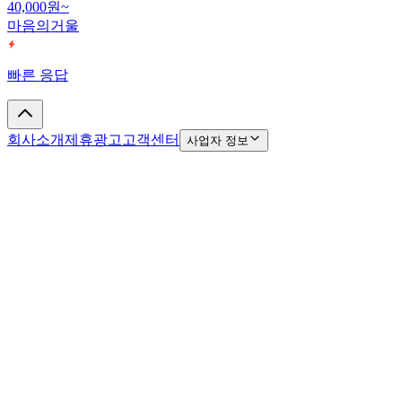
40,000원~
마음의거울
빠른 응답
회사소개
제휴광고
고객센터
사업자 정보
(주)크몽은 통신판매중개자이며, 통신판매의 당사자가 아닙니
다.
상품, 상품정보, 거래에 관한 의무와 책임은 판매회원에게 있
습니다.
사업자정보 확인
약관 및 정책
개인정보처리방침
© 2026 kmong Inc. All rights reserved.
Google play