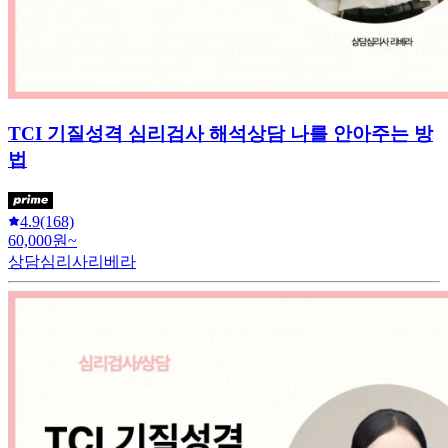
TCI 기질성격 심리검사 해석상담 나를 안아주는 방
법
4.9
(168)
60,000원~
상담심리사리베라