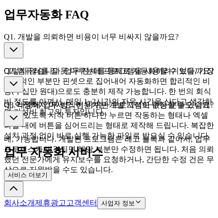
업무자동화 FAQ
Q1. 개발을 의뢰하면 비용이 너무 비싸지 않을까요?
그렇지 않습니다. 업무 전체를 통째로 자동화하려기보다, 가장
Q2. 컴퓨터를 잘 못 다루는데 프로그램을 사용할 수 있을까요?
반복적인 부분만 핀셋으로 집어내어 자동화하면 합리적인 비
용(수십만 원대)으로도 충분히 제작 가능합니다. 한 번의 회식
비 정도를 아껴서, 매일 1~2시간의 자유 시간을 산다고 생각하
네, 걱정하지 마세요. 전문가는 개발 지식이 없는 분들도 쉽게
Q3. 나중에 업무 방식이 바뀌면 프로그램도 수정할 수 있나요?
면 가성비 최고의 투자입니다.
쓸 수 있도록 시작 버튼 하나만 누르면 작동하는 형태나 엑셀
파일 내에 버튼을 심어드리는 형태로 제작해 드립니다. 복잡한
설치 과정 없이 바로 실행 가능한 파일로 받으실 수 있습니다.
네, 가능합니다. 개발된 프로그램은 레고 블록과 같아서, 업무
프로세스가 변경되면 해당 부분만 수정하면 됩니다. 처음 의뢰
업무 자동화 서비스
했던 전문가에게 유지보수를 요청하거나, 간단한 수정 건은 무
상으로 지원받을 수도 있습니다.
서비스 더보기
회사소개
제휴광고
고객센터
사업자 정보