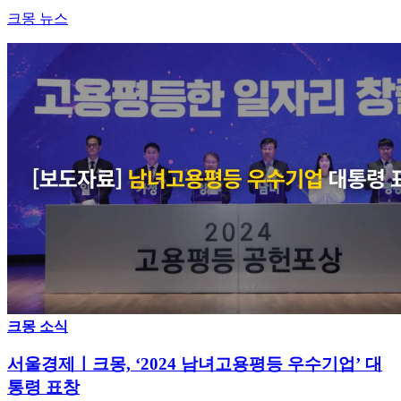
크몽 뉴스
크몽 소식
서울경제ㅣ크몽, ‘2024 남녀고용평등 우수기업’ 대
통령 표창