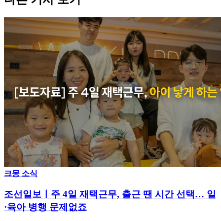
크몽 소식
조선일보ㅣ주 4일 재택근무, 출근 땐 시간 선택… 일
·육아 병행 문제없죠