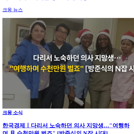
크몽 뉴스
크몽 소식
한국경제ㅣ다리서 노숙하던 의사 지망생…"여행하
며 月 수천만원 벌죠" [방준식의 N잡 시대]