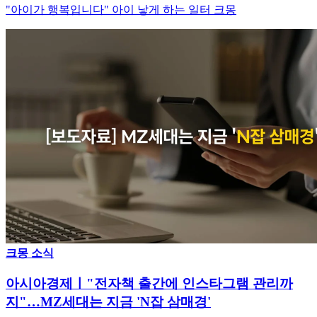
"아이가 행복입니다" 아이 낳게 하는 일터 크몽
크몽 소식
아시아경제ㅣ"전자책 출간에 인스타그램 관리까
지"…MZ세대는 지금 'N잡 삼매경'