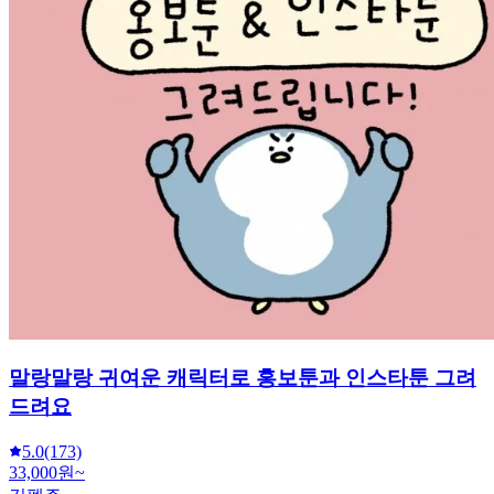
말랑말랑 귀여운 캐릭터로 홍보툰과 인스타툰 그려
드려요
5.0
(173)
33,000원~