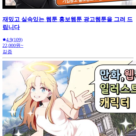
재밌고 실속있는 웹툰 홍보웹툰 광고웹툰을 그려 드
립니다
4.9
(109)
22,000원~
길줍