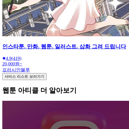
인스타툰. 만화. 웹툰. 일러스트. 삽화 그려 드립니다
4.9
(419)
20,000원~
프러시안블루
서비스 리스트 보러가기
웹툰 아티클 더 알아보기