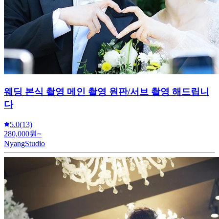
Beauty그리고Documentary-한올포토 부산경남
5.0
(6)
250,000원~
한올포토그래피