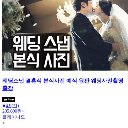
웨딩 본식 촬영 메인 촬영 원판/서브 촬영 해드립니
다
5.0
(13)
280,000원~
NyangStudio