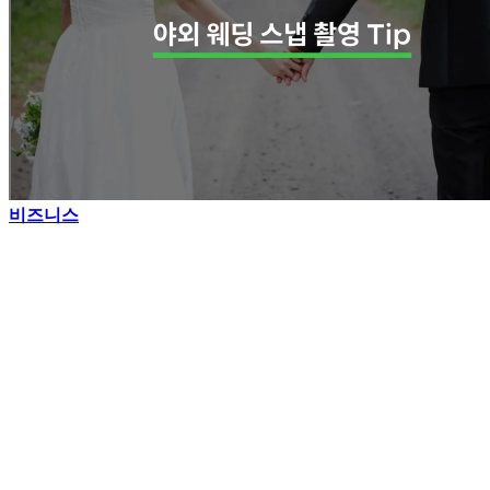
초보도 자연스러운 감성으로 셀프웨딩 세미웨딩 커
플스냅
4.9
(44)
199,000원~
모브앤무드
서비스 리스트 보러가기
웨딩 촬영 더 알아보기