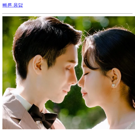
웨딩스냅 결혼식 본식사진 예식 원판 웨딩사진촬영
출장
4.9
(71)
285,000원~
플레이나도
빠른 응답