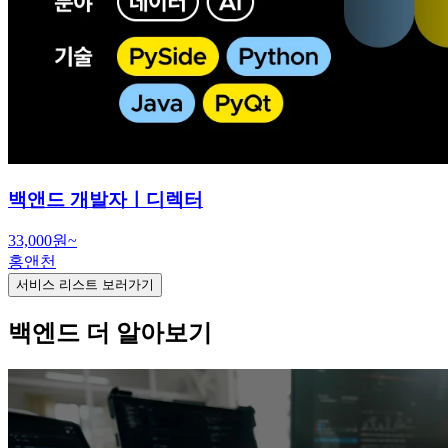
백앤드 개발자ㅣ디렉터
33,000원~
홍앤천
서비스 리스트 보러가기
백엔드 더 알아보기