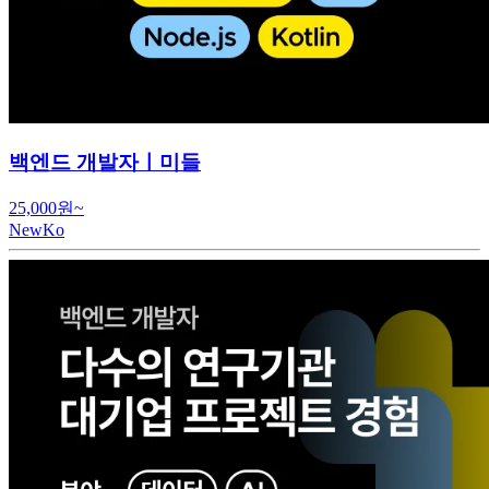
백엔드 개발자ㅣ미들
25,000원~
NewKo