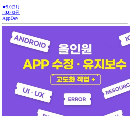
5.0
(21)
50,000원
AppDev