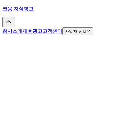
크몽 지식창고
회사소개
제휴광고
고객센터
사업자 정보
(주)크몽은 통신판매중개자이며, 통신판매의 당사자가 아닙니
다.
상품, 상품정보, 거래에 관한 의무와 책임은 판매회원에게 있
습니다.
사업자정보 확인
약관 및 정책
개인정보처리방침
© 2026 kmong Inc. All rights reserved.
Google play