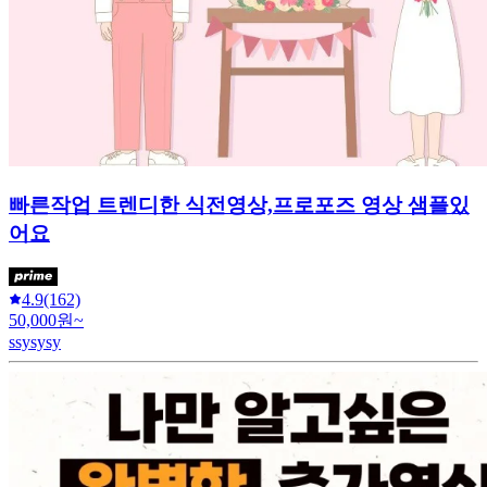
빠른작업 트렌디한 식전영상,프로포즈 영상 샘플있
어요
4.9
(162)
50,000원~
ssysysy