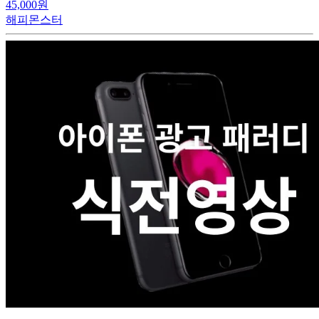
45,000원
해피몬스터