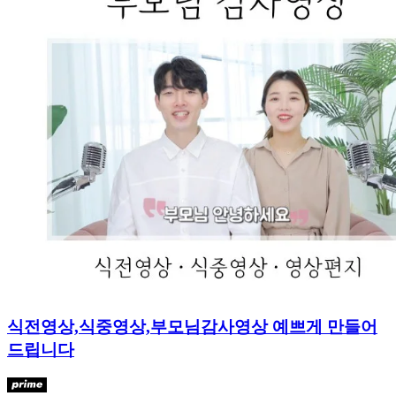
식전영상,식중영상,부모님감사영상 예쁘게 만들어
드립니다