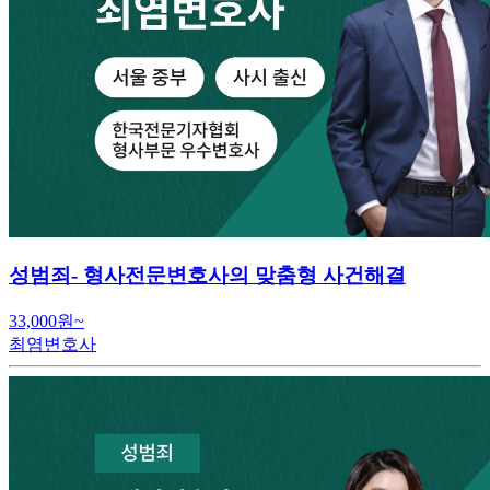
성범죄- 형사전문변호사의 맞춤형 사건해결
33,000원~
최염변호사