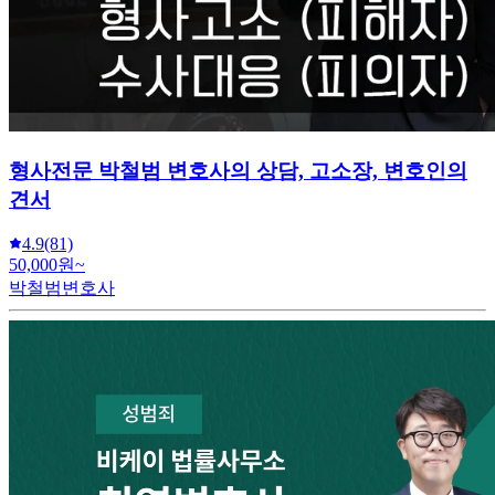
형사전문 박철범 변호사의 상담, 고소장, 변호인의
견서
4.9
(81)
50,000원~
박철범변호사