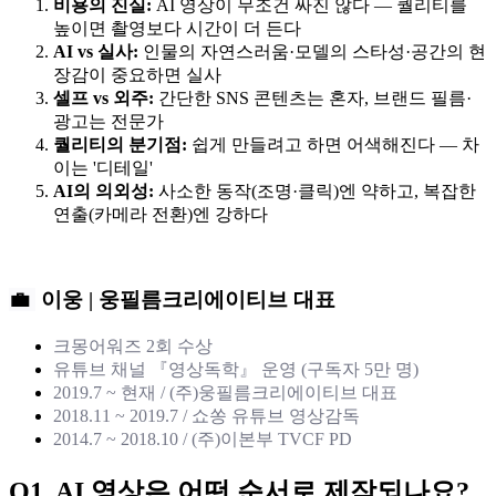
비용의 진실:
AI 영상이 무조건 싸진 않다 — 퀄리티를
높이면 촬영보다 시간이 더 든다
AI vs 실사:
인물의 자연스러움·모델의 스타성·공간의 현
장감이 중요하면 실사
셀프 vs 외주:
간단한 SNS 콘텐츠는 혼자, 브랜드 필름·
광고는 전문가
퀄리티의 분기점:
쉽게 만들려고 하면 어색해진다 — 차
이는 '디테일'
AI의 의외성:
사소한 동작(조명·클릭)엔 약하고, 복잡한
연출(카메라 전환)엔 강하다
💼
이웅 | 웅필름크리에이티브 대표
크몽어워즈 2회 수상
유튜브 채널 『영상독학』 운영 (구독자 5만 명)
2019.7 ~ 현재 / (주)웅필름크리에이티브 대표
2018.11 ~ 2019.7 / 쇼쏭 유튜브 영상감독
2014.7 ~ 2018.10 / (주)이본부 TVCF PD
Q1. AI 영상은 어떤 순서로 제작되나요?