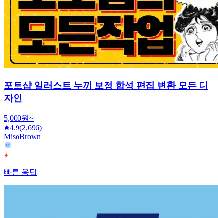
포토샵 일러스트 누끼 보정 합성 편집 변환 모든 디
자인
5,000원~
4.9
(2,696)
MisoBrown
빠른 응답