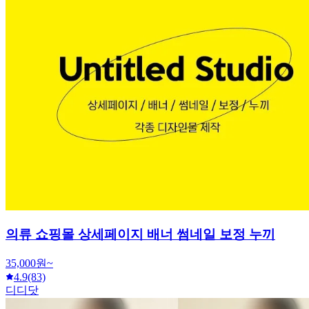
의류 쇼핑몰 상세페이지 배너 썸네일 보정 누끼
35,000원~
4.9
(83)
디디닷