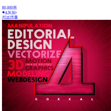
80,000원
4.9
(36)
커브앤퀄