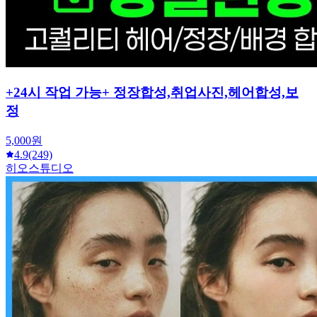
+24시 작업 가능+ 정장합성,취업사진,헤어합성,보
정
5,000원
4.9
(249)
히오스튜디오