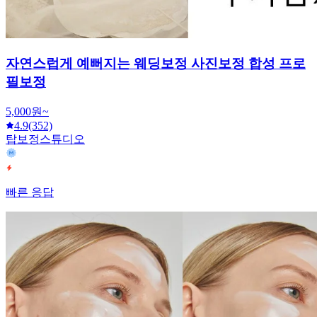
자연스럽게 예뻐지는 웨딩보정 사진보정 합성 프로
필보정
5,000원~
4.9
(352)
탑보정스튜디오
빠른 응답