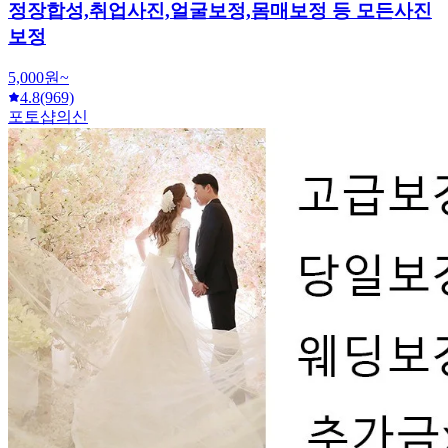
정장합성,취업사진,얼굴보정,몸매보정 등 모든사진
보정
5,000원~
4.8
(969)
포토샵의신