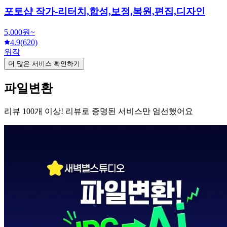
포토샵 작가-리터치,합성,보정,복원,편집,디자인
5,000원~
4.9
(620)
위작
더 많은 서비스 확인하기
파일변환
리뷰 100개 이상! 리뷰로 증명된 서비스만 엄선했어요