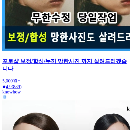
포토샵 보정/합성/누끼 망한사진 까지 살려드리겠습
니다
5,000원~
4.9
(889)
knowhow