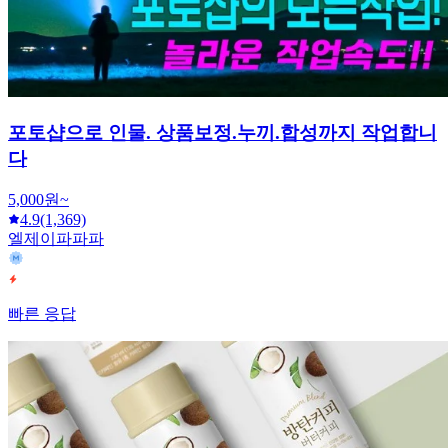
포토샵으로 인물. 상품보정.누끼.합성까지 작업합니
다
5,000원~
4.9
(1,369)
엘제이파파파
빠른 응답