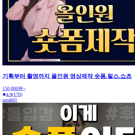
기획부터 촬영까지 올인원 영상제작 숏폼.릴스.쇼츠
150,000원~
4.9
(170)
sarah01