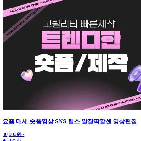
요즘 대세 숏폼영상 SNS 릴스 알잘딱깔센 영상편집
30,000원~
5.0
(59)