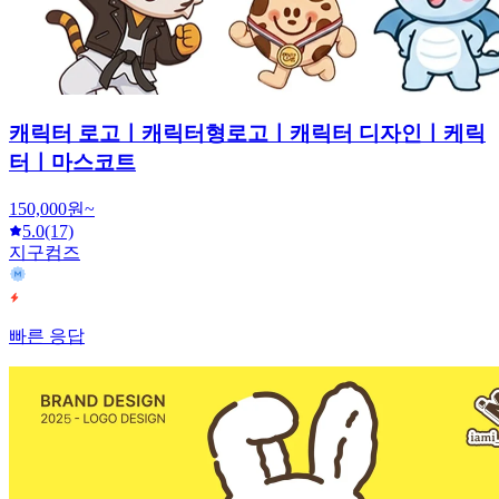
캐릭터 로고ㅣ캐릭터형로고ㅣ캐릭터 디자인ㅣ케릭
터ㅣ마스코트
150,000원~
5.0
(17)
지구컴즈
빠른 응답