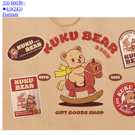
350,000원~
4.9
(243)
Haeman