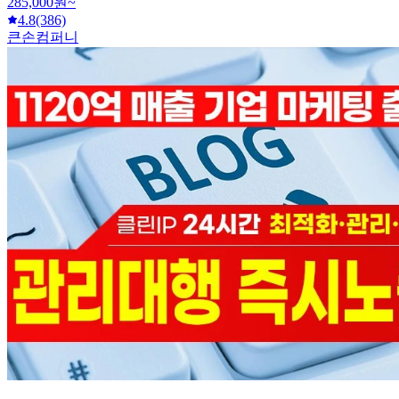
285,000원~
4.8
(386)
큰손컴퍼니