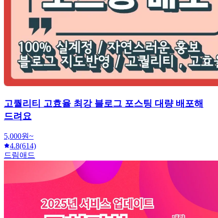
고퀄리티 고효율 최강 블로그 포스팅 대량 배포해
드려요
5,000원~
4.8
(614)
드림애드