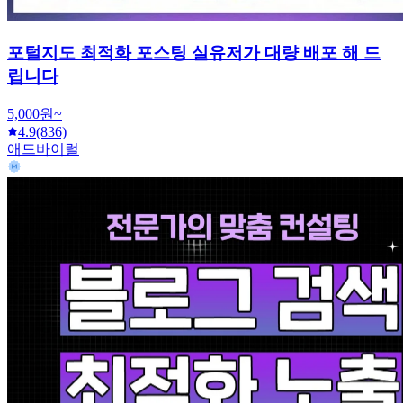
포털지도 최적화 포스팅 실유저가 대량 배포 해 드
립니다
5,000원~
4.9
(836)
애드바이럴