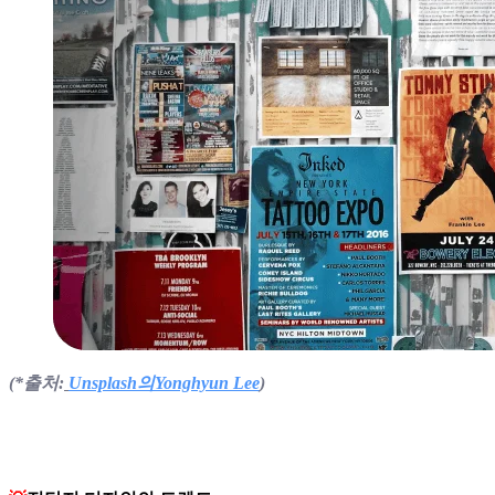
(*출처:
Unsplash
의
Yonghyun Lee
)