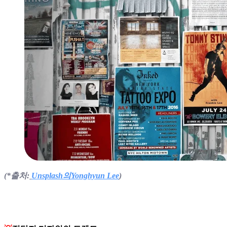
(*출처:
Unsplash
의
Yonghyun Lee
)