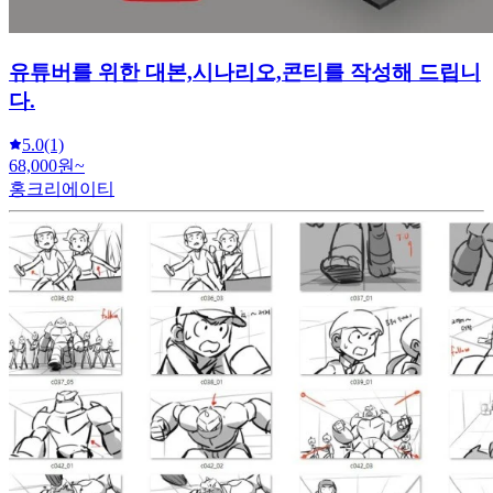
유튜버를 위한 대본,시나리오,콘티를 작성해 드립니
다.
5.0
(1)
68,000원~
홍크리에이티