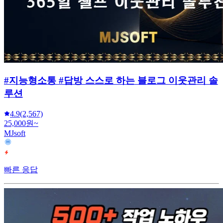
#지능형소통 #답방 스스로 하는 블로그 이웃관리 솔
루션
4.9
(2,567)
25,000원~
MJsoft
빠른 응답