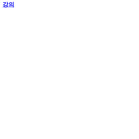
강의
4.9
(259)
150,000원
인플루언스허브
서비스 리스트 보러가기
구글 애드센스 더 알아보기