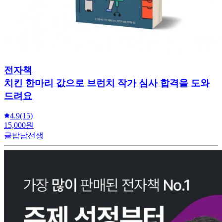
전자책
치킨 한마리 값으로 브런치 작가 심사 합격을 도와
드려요
4.9
(15)
15,000원
글밥남선생