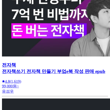
전자책
전자책쓰기 전자책 만들기 부업e북 작성 판매 epub
4.8
(1,619)
99,000원~
유성우