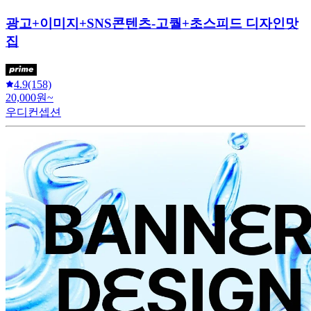
광고+이미지+SNS콘텐츠-고퀄+초스피드 디자인맛
집
4.9
(158)
20,000원~
우디컨셉션