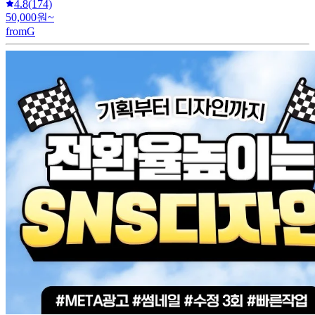
4.8
(174)
50,000원~
fromG